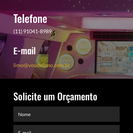
Telefone
(11) 91041-8989
E-mail
limo@voudelimo.com.br
Solicite um Orçamento