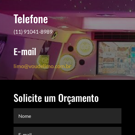
Telefone
(11) 91041-8989
E-mail
limo@voudelimo.com.br
Solicite um Orçamento