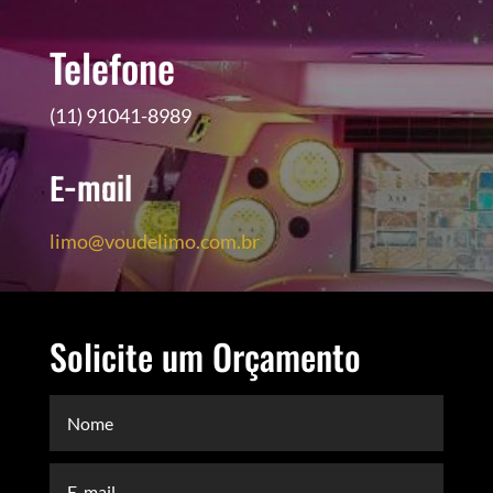
Telefone
(11) 91041-8989
E-mail
limo@voudelimo.com.br
Solicite um Orçamento