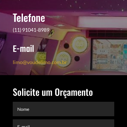
Telefone
(11) 91041-8989
E-mail
limo@voudelimo.com.br
Solicite um Orçamento