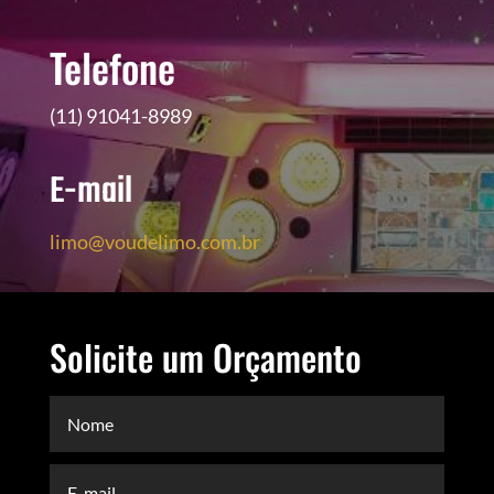
Telefone
(11) 91041-8989
E-mail
limo@voudelimo.com.br
Solicite um Orçamento