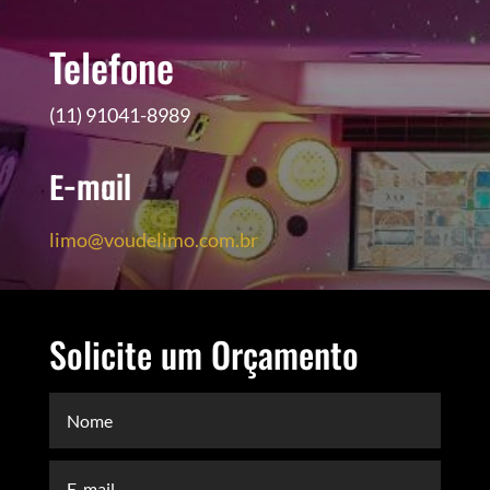
Telefone
(11) 91041-8989
E-mail
limo@voudelimo.com.br
Solicite um Orçamento