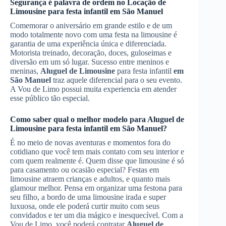
Segurança é palavra de ordem no
Locação de
Limousine
para festa infantil
em São Manuel
Comemorar o aniversário em grande estilo e de um
modo totalmente novo com uma festa na limousine é
garantia de uma experiência única e diferenciada.
Motorista treinado, decoração, doces, guloseimas e
diversão em um só lugar. Sucesso entre meninos e
meninas,
Aluguel de Limousine
para festa infantil
em
São Manuel
traz aquele diferencial para o seu evento.
A Vou de Limo possui muita experiencia em atender
esse público tão especial.
Como saber qual o melhor modelo para
Aluguel de
Limousine
para festa infantil
em São Manuel
?
É no meio de novas aventuras e momentos fora do
cotidiano que você tem mais contato com seu interior e
com quem realmente é. Quem disse que limousine é só
para casamento ou ocasião especial? Festas em
limousine atraem crianças e adultos, e quanto mais
glamour melhor. Pensa em organizar uma festona para
seu filho, a bordo de uma limousine irada e super
luxuosa, onde ele poderá curtir muito com seus
convidados e ter um dia mágico e inesquecível. Com a
Vou de Limo, você poderá contratar
Aluguel de