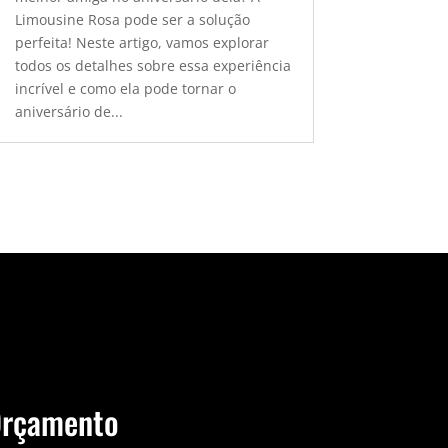
Limousine Rosa pode ser a solução
perfeita! Neste artigo, vamos explorar
todos os detalhes sobre essa experiência
incrível e como ela pode tornar o
aniversário de...
Orçamento