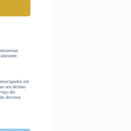
lamourosas
xuberante.
o preocupados em
ao seu destino
rviço tão
ado diversos