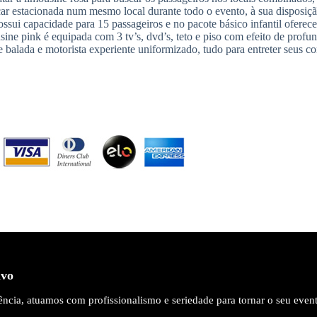
icar estacionada num mesmo local durante todo o evento, à sua disposiçã
sui capacidade para 15 passageiros e no pacote básico infantil oferece
sine pink é equipada com 3 tv’s, dvd’s, teto e piso com efeito de profun
e balada e motorista experiente uniformizado, tudo para entreter seus c
ivo
ncia, atuamos com profissionalismo e seriedade para tornar o seu even