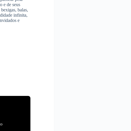
o e de seus
 bexigas, balas,
didade infinita,
onvidados e
to