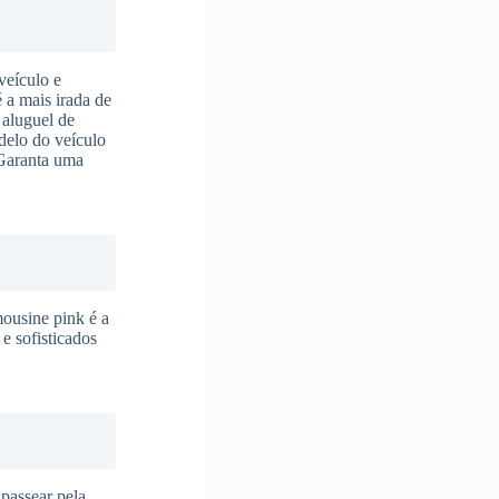
veículo e
é a mais irada de
 aluguel de
delo do veículo
 Garanta uma
mousine pink é a
e sofisticados
 passear pela