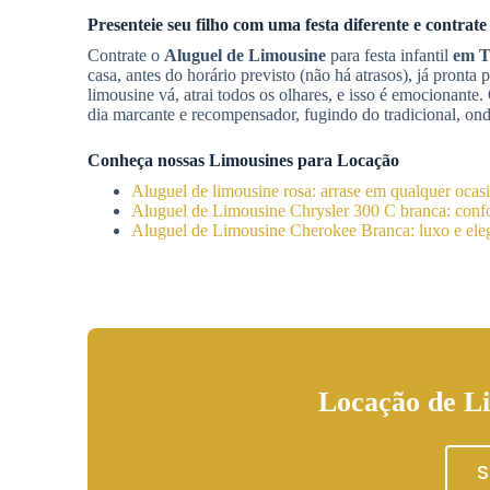
Presenteie seu filho com uma festa diferente e contrate
Contrate o
Aluguel de Limousine
para festa infantil
em T
casa, antes do horário previsto (não há atrasos), já pront
limousine vá, atrai todos os olhares, e isso é emocionant
dia marcante e recompensador, fugindo do tradicional, ond
Conheça nossas Limousines para Locação
Aluguel de limousine rosa: arrase em qualquer ocas
Aluguel de Limousine Chrysler 300 C branca: confor
Aluguel de Limousine Cherokee Branca: luxo e eleg
Locação de Li
S