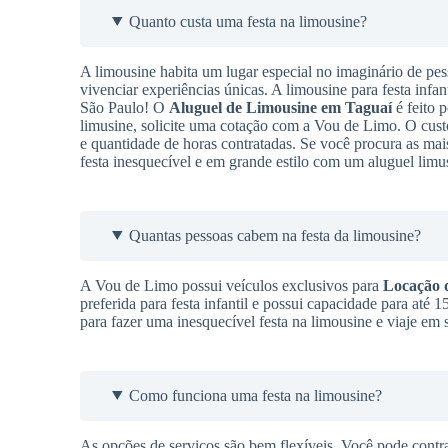
Quanto custa uma festa na limousine?
A limousine habita um lugar especial no imaginário de pes
vivenciar experiências únicas. A limousine para festa infan
São Paulo! O
Aluguel de Limousine
em Taguaí
é feito p
limusine, solicite uma cotação com a Vou de Limo. O cus
e quantidade de horas contratadas. Se você procura as m
festa inesquecível e em grande estilo com um aluguel limu
Quantas pessoas cabem na festa da limousine?
A Vou de Limo possui veículos exclusivos para
Locação 
preferida para festa infantil e possui capacidade para até
para fazer uma inesquecível festa na limousine e viaje em
Como funciona uma festa na limousine?
As opções de serviços são bem flexíveis. Você pode contra