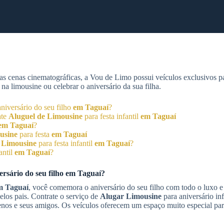
as cenas cinematográficas, a Vou de Limo possui veículos exclusivos 
a limousine ou celebrar o aniversário da sua filha.
niversário do seu filho
em Taguaí
?
ate
Aluguel de Limousine
para festa infantil
em Taguaí
em Taguaí
?
usine
para festa
em Taguaí
 Limousine
para festa infantil
em Taguaí
?
antil
em Taguaí
?
ersário do seu filho
em Taguaí
?
m Taguaí
, você comemora o aniversário do seu filho com todo o luxo e 
los pais. Contrate o serviço de
Alugar Limousine
para aniversário inf
nos e seus amigos. Os veículos oferecem um espaço muito especial par