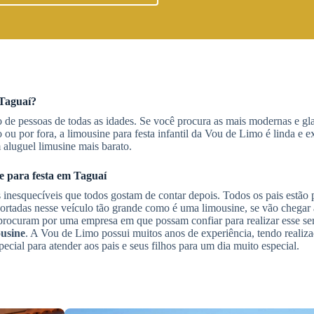
Taguaí
?
o de pessoas de todas as idades. Se você procura as mais modernas e g
ro ou por fora, a limousine para festa infantil da Vou de Limo é linda e e
 aluguel limusine mais barato.
e
para festa
em Taguaí
s inesquecíveis que todos gostam de contar depois. Todos os pais estã
portadas nesse veículo tão grande como é uma limousine, se vão chegar 
 procuram por uma empresa em que possam confiar para realizar esse se
usine
. A Vou de Limo possui muitos anos de experiência, tendo realiz
cial para atender aos pais e seus filhos para um dia muito especial.