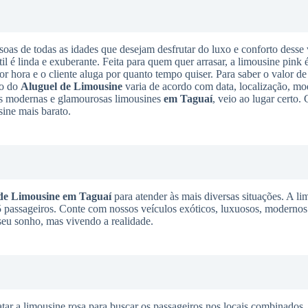
soas de todas as idades que desejam desfrutar do luxo e conforto desse 
til é linda e exuberante. Feita para quem quer arrasar, a limousine pink 
or hora e o cliente aluga por quanto tempo quiser. Para saber o valor de
to do
Aluguel de Limousine
varia de acordo com data, localização, mo
ais modernas e glamourosas limousines
em Taguaí
, veio ao lugar certo.
sine mais barato.
de Limousine
em Taguaí
para atender às mais diversas situações. A li
 15 passageiros. Conte com nossos veículos exóticos, luxuosos, modernos 
 seu sonho, mas vivendo a realidade.
tar a limousine rosa para buscar os passageiros nos locais combinados,