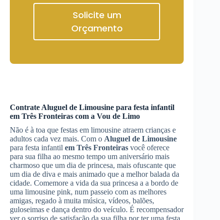
Solicite um
Orçamento
Contrate
Aluguel de Limousine
para festa infantil
em Três Fronteiras
com a Vou de Limo
Não é à toa que festas em limousine atraem crianças e
adultos cada vez mais. Com o
Aluguel de Limousine
para festa infantil
em Três Fronteiras
você oferece
para sua filha ao mesmo tempo um aniversário mais
charmoso que um dia de princesa, mais ofuscante que
um dia de diva e mais animado que a melhor balada da
cidade. Comemore a vida da sua princesa a a bordo de
uma limousine pink, num passeio com as melhores
amigas, regado à muita música, vídeos, balões,
guloseimas e dança dentro do veículo. É recompensador
ver o sorriso de satisfação da sua filha por ter uma festa