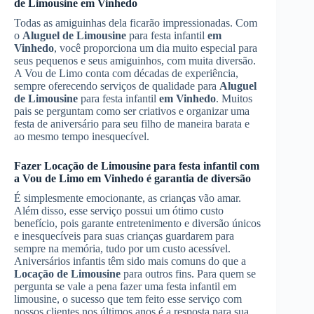
de Limousine
em Vinhedo
Todas as amiguinhas dela ficarão impressionadas. Com
o
Aluguel de Limousine
para festa infantil
em
Vinhedo
, você proporciona um dia muito especial para
seus pequenos e seus amiguinhos, com muita diversão.
A Vou de Limo conta com décadas de experiência,
sempre oferecendo serviços de qualidade para
Aluguel
de Limousine
para festa infantil
em Vinhedo
. Muitos
pais se perguntam como ser criativos e organizar uma
festa de aniversário para seu filho de maneira barata e
ao mesmo tempo inesquecível.
Fazer
Locação de Limousine
para festa infantil com
a Vou de Limo
em Vinhedo
é garantia de diversão
É simplesmente emocionante, as crianças vão amar.
Além disso, esse serviço possui um ótimo custo
benefício, pois garante entretenimento e diversão únicos
e inesquecíveis para suas crianças guardarem para
sempre na memória, tudo por um custo acessível.
Aniversários infantis têm sido mais comuns do que a
Locação de Limousine
para outros fins. Para quem se
pergunta se vale a pena fazer uma festa infantil em
limousine, o sucesso que tem feito esse serviço com
nossos clientes nos últimos anos é a resposta para sua