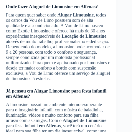
Onde fazer
Aluguel de Limousine
em Alfenas
?
Para quem quer saber onde
Alugar Limousine
, todos
os carros da Vou de Limo possuem som de alta
qualidade e ar-condicionado. A Vou de Limo nasceu
como Exotic Limousine e oferece há mais de 30 anos
experiências inesquecíveis de
Locação de Limousine
,
através de muito trabalho, profissionalismo e dedicação.
Dependendo do modelo, a limousine pode acomodar de
9 a 20 pessoas, com todo o conforto e segurança,
sempre conduzida por um motorista profissional
uniformizado. Para quem é apaixonado por limousines e
deseja ter maior conforto a bordo com suspensão
exclusiva, a Vou de Limo oferece um serviço de aluguel
de limousines 5 estrelas.
Já pensou em
Alugar Limousine
para festa infantil
em Alfenas
?
A limousine possui um ambiente interno exuberante
para o imaginário infantil, com música de baladinha,
iluminação, vídeos e muito conforto para sua filha
arrasar com as amigas. Com o
Aluguel de Limousine
para festa infantil
em Alfenas
, você terá um cenário
ideal para sua filha ter um dia inesquecível, como uma