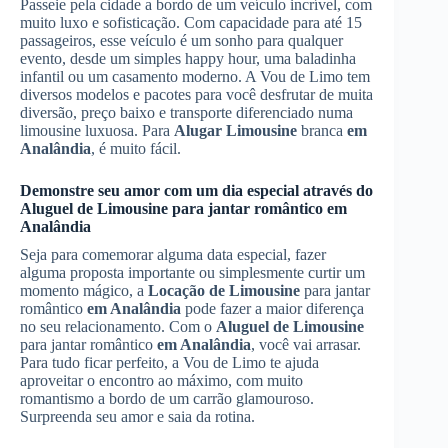
Passeie pela cidade a bordo de um veículo incrível, com
muito luxo e sofisticação. Com capacidade para até 15
passageiros, esse veículo é um sonho para qualquer
evento, desde um simples happy hour, uma baladinha
infantil ou um casamento moderno. A Vou de Limo tem
diversos modelos e pacotes para você desfrutar de muita
diversão, preço baixo e transporte diferenciado numa
limousine luxuosa. Para
Alugar Limousine
branca
em
Analândia
, é muito fácil.
Demonstre seu amor com um dia especial através do
Aluguel de Limousine
para jantar romântico
em
Analândia
Seja para comemorar alguma data especial, fazer
alguma proposta importante ou simplesmente curtir um
momento mágico, a
Locação de Limousine
para jantar
romântico
em Analândia
pode fazer a maior diferença
no seu relacionamento. Com o
Aluguel de Limousine
para jantar romântico
em Analândia
, você vai arrasar.
Para tudo ficar perfeito, a Vou de Limo te ajuda
aproveitar o encontro ao máximo, com muito
romantismo a bordo de um carrão glamouroso.
Surpreenda seu amor e saia da rotina.