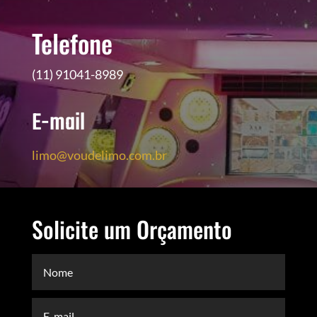
Telefone
(11) 91041-8989
E-mail
limo@voudelimo.com.br
Solicite um Orçamento