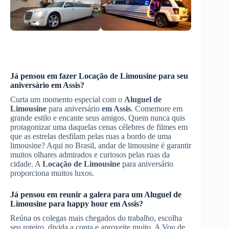
Já pensou em fazer
Locação de Limousine
para seu
aniversário
em Assis
?
Curta um momento especial com o
Aluguel de
Limousine
para aniversário
em Assis
. Comemore em
grande estilo e encante seus amigos. Quem nunca quis
protagonizar uma daquelas cenas célebres de filmes em
que as estrelas desfilam pelas ruas a bordo de uma
limousine? Aqui no Brasil, andar de limousine é garantir
muitos olhares admirados e curiosos pelas ruas da
cidade. A
Locação de Limousine
para aniversário
proporciona muitos luxos.
Já pensou em reunir a galera para um
Aluguel de
Limousine
para happy hour
em Assis
?
Reúna os colegas mais chegados do trabalho, escolha
seu roteiro, divida a conta e aproveite muito. A Vou de