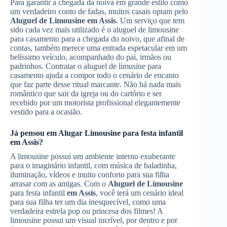
Para garantir a chegada da noiva em grande estilo como
um verdadeiro conto de fadas, muitos casais optam pelo
Aluguel de Limousine
em Assis
. Um serviço que tem
sido cada vez mais utilizado é o aluguel de limousine
para casamento para a chegada do noivo, que afinal de
contas, também merece uma entrada espetacular em um
belíssimo veículo, acompanhado do pai, irmãos ou
padrinhos. Contratar o aluguel de limusine para
casamento ajuda a compor todo o cenário de encanto
que faz parte desse ritual marcante. Não há nada mais
romântico que sair da igreja ou do cartório e ser
recebido por um motorista profissional elegantemente
vestido para a ocasião.
Já pensou em
Alugar Limousine
para festa infantil
em Assis
?
A limousine possui um ambiente interno exuberante
para o imaginário infantil, com música de baladinha,
iluminação, vídeos e muito conforto para sua filha
arrasar com as amigas. Com o
Aluguel de Limousine
para festa infantil
em Assis
, você terá um cenário ideal
para sua filha ter um dia inesquecível, como uma
verdadeira estrela pop ou princesa dos filmes! A
limousine possui um visual incrível, por dentro e por