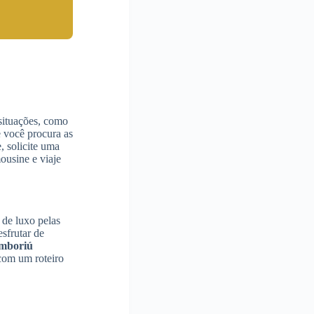
 situações, como
e você procura as
, solicite uma
ousine e viaje
 de luxo pelas
sfrutar de
amboriú
com um roteiro