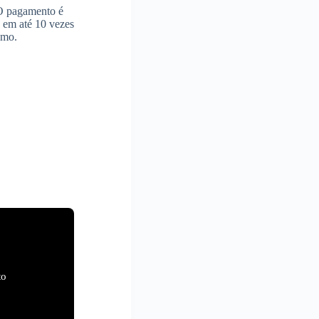
 O pagamento é
s em até 10 vezes
imo.
to