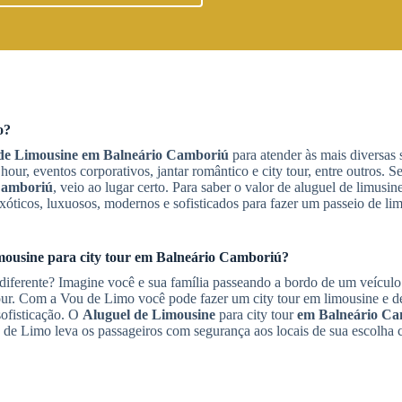
o?
de Limousine
em Balneário Camboriú
para atender às mais diversas
hour, eventos corporativos, jantar romântico e city tour, entre outros. S
Camboriú
, veio ao lugar certo. Para saber o valor de aluguel de limusine
ticos, luxuosos, modernos e sofisticados para fazer um passeio de lim
mousine
para city tour
em Balneário Camboriú
?
diferente? Imagine você e sua família passeando a bordo de um veículo
mour. Com a Vou de Limo você pode fazer um city tour em limousine e de
ofisticação. O
Aluguel de Limousine
para city tour
em Balneário C
 de Limo leva os passageiros com segurança aos locais de sua escolha 