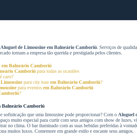
m
Aluguel de Limousine
em Balneário Camboriú
. Serviços de qualid
cado tornam a empresa tão querida e prestigiada pelos clientes.
o
em Balneário Camboriú
neário Camboriú
para todas as ocasiões
é caro?
 Limousine
para city tour
em Balneário Camboriú
?
imousine
para eventos
em Balneário Camboriú
Camboriú
?
 Balneário Camboriú
 e sofisticação que uma limousine pode proporcionar? Com o
Aluguel 
paço muito especial para curtir com seus amigos com show de luzes, v
ntrar no clima. O bar iluminado com as suas bebidas preferidas à vonta
iona muitos luxos. Comemore em grande estilo e encante seus amigos.