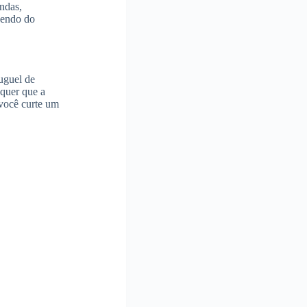
ndas,
dendo do
uguel de
 quer que a
você curte um