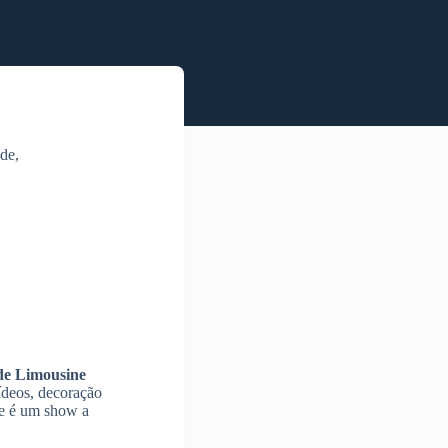
ade,
de Limousine
ídeos, decoração
de é um show a