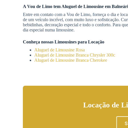
A Vou de Limo tem
Aluguel de Limousine
em Balneár
Entre em contato com a Vou de Limo, forneça o dia e local
de um veículo incrível, com muito luxo e sofisticação. Cu
bebidinhas, decoração especial e todo o conforto. Para qu
dia especial numa limousine.
Conheça nossas Limousines para Locação
Aluguel de Limousine Rosa
Aluguel de Limousine Branca Chrysler 300c
Aluguel de Limousine Branca Cherokee
Locação de L
S