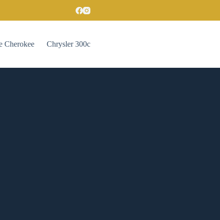
e Cherokee
Chrysler 300c