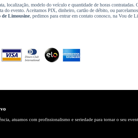
ta, localização, modelo do veículo e quantidade de horas contratadas.
ata do evento. Aceitamos PIX, dinheiro, cartão de débito, ou parcelamo
 de Limousine
, pedimos para entrar em contato conosco, na Vou de L
ivo
ncia, atuamos com profissionalismo e seriedade para tornar o seu even