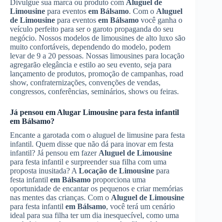
Divulgue sua marca ou produto com
Aluguel de
Limousine
para eventos
em Bálsamo
. Com o
Aluguel
de Limousine
para eventos
em Bálsamo
você ganha o
veículo perfeito para ser o garoto propaganda do seu
negócio. Nossos modelos de limousines de alto luxo são
muito confortáveis, dependendo do modelo, podem
levar de 9 a 20 pessoas. Nossas limousines para locação
agregarão elegância e estilo ao seu evento, seja para
lançamento de produtos, promoção de campanhas, road
show, confraternizações, convenções de vendas,
congressos, conferências, seminários, shows ou feiras.
Já pensou em
Alugar Limousine
para festa infantil
em Bálsamo
?
Encante a garotada com o aluguel de limusine para festa
infantil. Quem disse que não dá para inovar em festa
infantil? Já pensou em fazer
Aluguel de Limousine
para festa infantil e surpreender sua filha com uma
proposta inusitada? A
Locação de Limousine
para
festa infantil
em Bálsamo
proporciona uma
oportunidade de encantar os pequenos e criar memórias
nas mentes das crianças. Com o
Aluguel de Limousine
para festa infantil
em Bálsamo
, você terá um cenário
ideal para sua filha ter um dia inesquecível, como uma