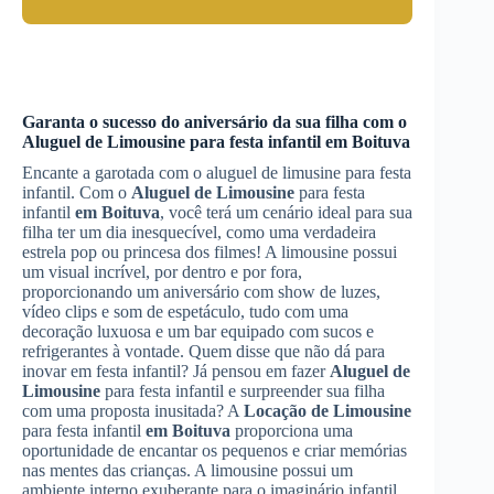
Garanta o sucesso do aniversário da sua filha com o
Aluguel de Limousine
para festa infantil
em Boituva
Encante a garotada com o aluguel de limusine para festa
infantil. Com o
Aluguel de Limousine
para festa
infantil
em Boituva
, você terá um cenário ideal para sua
filha ter um dia inesquecível, como uma verdadeira
estrela pop ou princesa dos filmes! A limousine possui
um visual incrível, por dentro e por fora,
proporcionando um aniversário com show de luzes,
vídeo clips e som de espetáculo, tudo com uma
decoração luxuosa e um bar equipado com sucos e
refrigerantes à vontade. Quem disse que não dá para
inovar em festa infantil? Já pensou em fazer
Aluguel de
Limousine
para festa infantil e surpreender sua filha
com uma proposta inusitada? A
Locação de Limousine
para festa infantil
em Boituva
proporciona uma
oportunidade de encantar os pequenos e criar memórias
nas mentes das crianças. A limousine possui um
ambiente interno exuberante para o imaginário infantil,