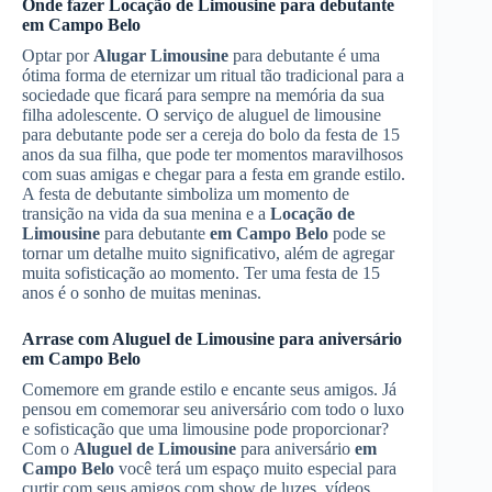
Onde fazer
Locação de Limousine
para debutante
em Campo Belo
Optar por
Alugar Limousine
para debutante é uma
ótima forma de eternizar um ritual tão tradicional para a
sociedade que ficará para sempre na memória da sua
filha adolescente. O serviço de aluguel de limousine
para debutante pode ser a cereja do bolo da festa de 15
anos da sua filha, que pode ter momentos maravilhosos
com suas amigas e chegar para a festa em grande estilo.
A festa de debutante simboliza um momento de
transição na vida da sua menina e a
Locação de
Limousine
para debutante
em Campo Belo
pode se
tornar um detalhe muito significativo, além de agregar
muita sofisticação ao momento. Ter uma festa de 15
anos é o sonho de muitas meninas.
Arrase com
Aluguel de Limousine
para aniversário
em Campo Belo
Comemore em grande estilo e encante seus amigos. Já
pensou em comemorar seu aniversário com todo o luxo
e sofisticação que uma limousine pode proporcionar?
Com o
Aluguel de Limousine
para aniversário
em
Campo Belo
você terá um espaço muito especial para
curtir com seus amigos com show de luzes, vídeos,