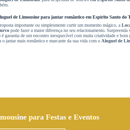
mbém.
luguel de Limousine
para jantar romântico
em Espírito Santo do 
proposta importante ou simplesmente curtir um momento mágico, a
Loc
Turvo
pode fazer a maior diferença no seu relacionamento. Surpreenda 
 é garantia de um encontro inesquecível com muita criatividade e bom 
a o jantar mais romântico e marcante da sua vida com o
Aluguel de Li
imousine
para Festas e Eventos