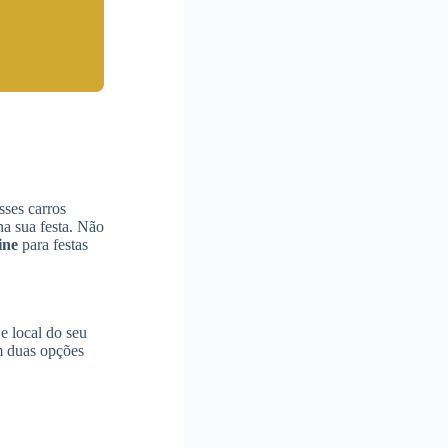
ses carros
na sua festa. Não
ine
para festas
e local do seu
m duas opções