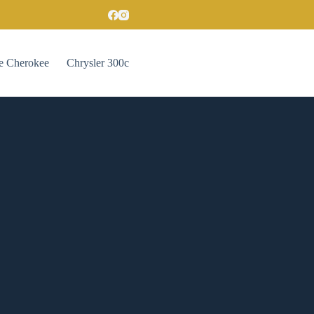
e Cherokee
Chrysler 300c