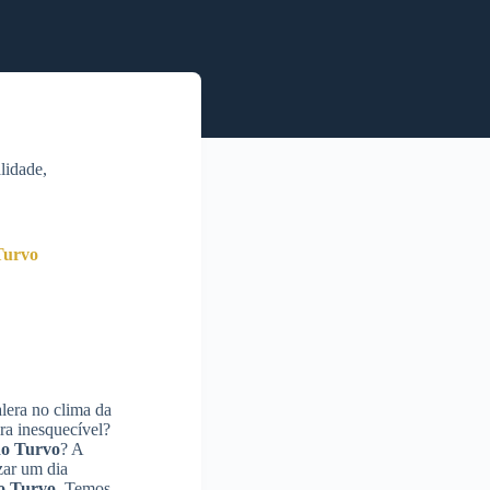
lidade,
Turvo
lera no clima da
ra inesquecível?
do Turvo
? A
zar um dia
do Turvo
. Temos