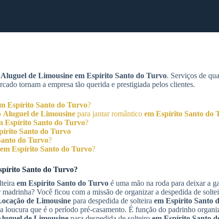
m
Aluguel de Limousine
em Espírito Santo do Turvo
. Serviços de qua
cado tornam a empresa tão querida e prestigiada pelos clientes.
m Espírito Santo do Turvo
?
o
Aluguel de Limousine
para jantar romântico
em Espírito Santo do 
m Espírito Santo do Turvo
?
pírito Santo do Turvo
Santo do Turvo
?
em Espírito Santo do Turvo
?
pírito Santo do Turvo
?
lteira
em Espírito Santo do Turvo
é uma mão na roda para deixar a ga
er madrinha? Você ficou com a missão de organizar a despedida de soltei
Locação de Limousine
para despedida de solteira
em Espírito Santo 
ssa loucura que é o período pré-casamento. É função do padrinho organi
luguel de Limousine
para despedida de solteiro
em Espírito Santo 