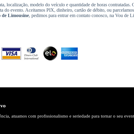
ta, localização, modelo do veículo e quantidade de horas contratadas.
ata do evento. Aceitamos PIX, dinheiro, cartão de débito, ou parcelamo
 de Limousine
, pedimos para entrar em contato conosco, na Vou de L
ivo
ncia, atuamos com profissionalismo e seriedade para tornar o seu even