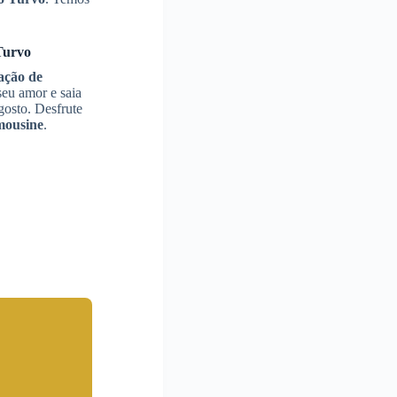
Turvo
ação de
seu amor e saia
gosto. Desfrute
mousine
.