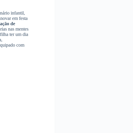
ário infantil,
inovar em festa
ação de
rias nas mentes
filha ter um dia
a,
 equipado com