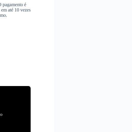
 O pagamento é
s em até 10 vezes
imo.
to