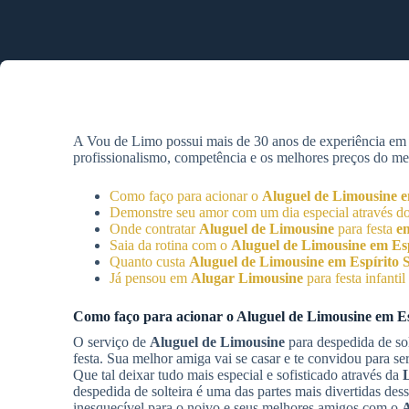
A Vou de Limo possui mais de 30 anos de experiência e
profissionalismo, competência e os melhores preços do mer
Como faço para acionar o
Aluguel de Limousine
e
Demonstre seu amor com um dia especial através d
Onde contratar
Aluguel de Limousine
para festa
e
Saia da rotina com o
Aluguel de Limousine
em Es
Quanto custa
Aluguel de Limousine
em Espírito 
Já pensou em
Alugar Limousine
para festa infantil
Como faço para acionar o
Aluguel de Limousine
em Es
O serviço de
Aluguel de Limousine
para despedida de so
festa. Sua melhor amiga vai se casar e te convidou para s
Que tal deixar tudo mais especial e sofisticado através da
despedida de solteira é uma das partes mais divertidas de
inesquecível para o noivo e seus melhores amigos com o
A