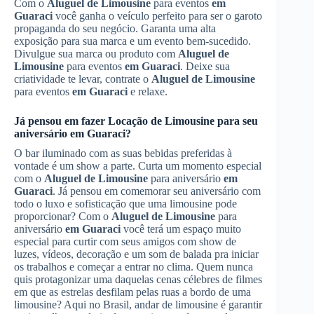
Com o
Aluguel de Limousine
para eventos
em
Guaraci
você ganha o veículo perfeito para ser o garoto
propaganda do seu negócio. Garanta uma alta
exposição para sua marca e um evento bem-sucedido.
Divulgue sua marca ou produto com
Aluguel de
Limousine
para eventos
em Guaraci
. Deixe sua
criatividade te levar, contrate o
Aluguel de Limousine
para eventos
em Guaraci
e relaxe.
Já pensou em fazer
Locação de Limousine
para seu
aniversário
em Guaraci
?
O bar iluminado com as suas bebidas preferidas à
vontade é um show a parte. Curta um momento especial
com o
Aluguel de Limousine
para aniversário
em
Guaraci
. Já pensou em comemorar seu aniversário com
todo o luxo e sofisticação que uma limousine pode
proporcionar? Com o
Aluguel de Limousine
para
aniversário
em Guaraci
você terá um espaço muito
especial para curtir com seus amigos com show de
luzes, vídeos, decoração e um som de balada pra iniciar
os trabalhos e começar a entrar no clima. Quem nunca
quis protagonizar uma daquelas cenas célebres de filmes
em que as estrelas desfilam pelas ruas a bordo de uma
limousine? Aqui no Brasil, andar de limousine é garantir