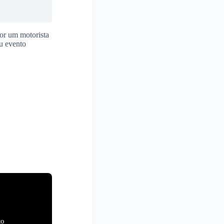
or um motorista
eu evento
to