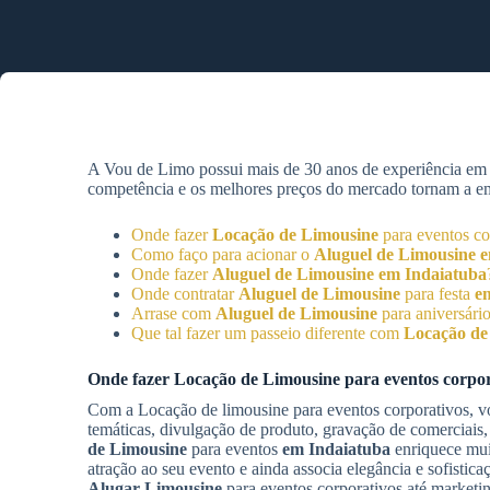
A Vou de Limo possui mais de 30 anos de experiência e
competência e os melhores preços do mercado tornam a empr
Onde fazer
Locação de Limousine
para eventos co
Como faço para acionar o
Aluguel de Limousine
e
Onde fazer
Aluguel de Limousine
em Indaiatuba
Onde contratar
Aluguel de Limousine
para festa
e
Arrase com
Aluguel de Limousine
para aniversári
Que tal fazer um passeio diferente com
Locação de
Onde fazer
Locação de Limousine
para eventos corpo
Com a Locação de limousine para eventos corporativos, vo
temáticas, divulgação de produto, gravação de comerciais,
de Limousine
para eventos
em Indaiatuba
enriquece muit
atração ao seu evento e ainda associa elegância e sofisti
Alugar Limousine
para eventos corporativos até marketin