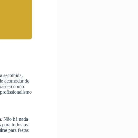
a escolhida,
ode acomodar de
 nasceu como
 profissionalismo
ta. Não há nada
 para todos os
sine
para festas