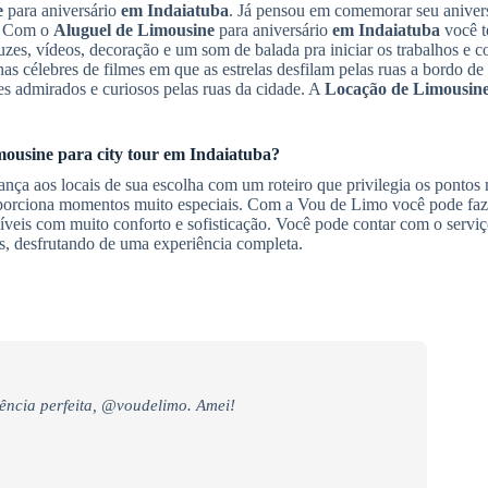
e
para aniversário
em Indaiatuba
. Já pensou em comemorar seu aniver
r? Com o
Aluguel de Limousine
para aniversário
em Indaiatuba
você t
zes, vídeos, decoração e um som de balada pra iniciar os trabalhos e c
s célebres de filmes em que as estrelas desfilam pelas ruas a bordo d
es admirados e curiosos pelas ruas da cidade. A
Locação de Limousin
mousine
para city tour
em Indaiatuba
?
ça aos locais de sua escolha com um roteiro que privilegia os pontos 
orciona momentos muito especiais. Com a Vou de Limo você pode faze
veis com muito conforto e sofisticação. Você pode contar com o serviç
s, desfrutando de uma experiência completa.
ência perfeita, @voudelimo. Amei!