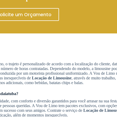
olicite um Orçamento
, o trajeto é personalizado de acordo com a localização do cliente, dat
e o número de horas contratadas. Dependendo do modelo, a limousine p
 conduzida por um motorista profissional uniformizado. A Vou de Limo
as inesquecíveis de
Locação de Limousine
, através de muito trabalho,
os adicionais, como bebidas, batatas chips e balas.
ndaiatuba
?
dade, com conforto e diversão garantidos para você arrasar na sua fes
e pessoas queridas. A Vou de Limo tem pacotes exclusivos, com opções
 um sucesso com seus amigos. Contrate o serviço de
Locação de Limou
sticação, além de momentos inesquecíveis.