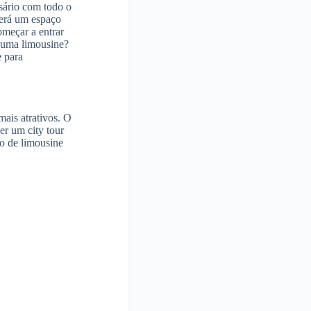
sário com todo o
erá um espaço
omeçar a entrar
e uma limousine?
e
para
mais atrativos. O
r um city tour
o de limousine