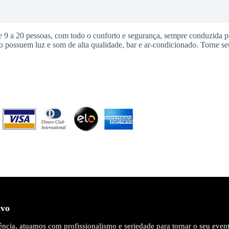
 a 20 pessoas, com todo o conforto e segurança, sempre conduzida p
o possuem luz e som de alta qualidade, bar e ar-condicionado. Torne s
ivo
ncia, atuamos com profissionalismo e seriedade para tornar o seu even