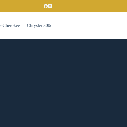
e Cherokee
Chrysler 300c