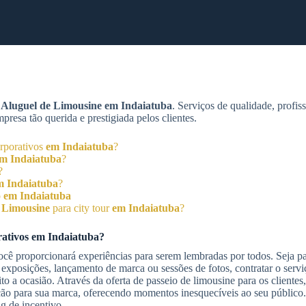
m
Aluguel de Limousine
em Indaiatuba
. Serviços de qualidade, profis
esa tão querida e prestigiada pelos clientes.
rporativos
em Indaiatuba
?
m Indaiatuba
?
?
m Indaiatuba
?
o
em Indaiatuba
 Limousine
para city tour
em Indaiatuba
?
rativos
em Indaiatuba
?
cê proporcionará experiências para serem lembradas por todos. Seja pa
 exposições, lançamento de marca ou sessões de fotos, contratar o serv
o a ocasião. Através da oferta de passeio de limousine para os clientes
cação para sua marca, oferecendo momentos inesquecíveis ao seu públic
g de incentivo.