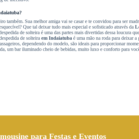
ndaiatuba
?
eiro também. Sua melhor amiga vai se casar e te convidou para ser mad
esquecível? Que tal deixar tudo mais especial e sofisticado através da
L
despedida de solteira é uma das partes mais divertidas dessa loucura qu
despedida de solteira
em Indaiatuba
é uma mão na roda para deixar a 
 passageiros, dependendo do modelo, são ideais para proporcionar mome
ada, um bar iluminado cheio de bebidas, muito luxo e conforto para vo
imousine
para Festas e Eventos