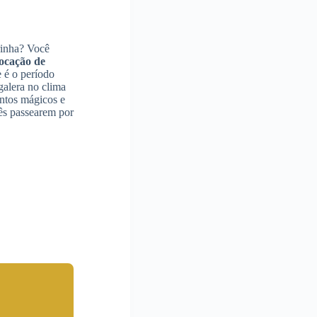
rinha? Você
ocação de
e é o período
galera no clima
ntos mágicos e
cês passearem por