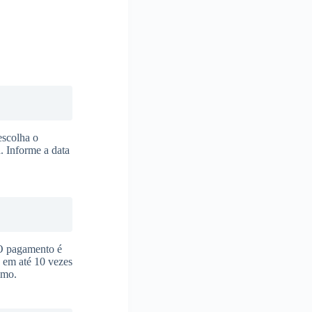
escolha o
. Informe a data
 O pagamento é
s em até 10 vezes
imo.