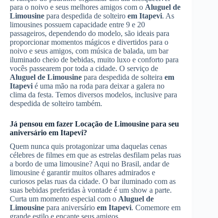
para o noivo e seus melhores amigos com o
Aluguel de
Limousine
para despedida de solteiro
em Itapevi
. As
limousines possuem capacidade entre 9 e 20
passageiros, dependendo do modelo, são ideais para
proporcionar momentos mágicos e divertidos para o
noivo e seus amigos, com música de balada, um bar
iluminado cheio de bebidas, muito luxo e conforto para
vocês passearem por toda a cidade. O serviço de
Aluguel de Limousine
para despedida de solteira
em
Itapevi
é uma mão na roda para deixar a galera no
clima da festa. Temos diversos modelos, inclusive para
despedida de solteiro também.
Já pensou em fazer
Locação de Limousine
para seu
aniversário
em Itapevi
?
Quem nunca quis protagonizar uma daquelas cenas
célebres de filmes em que as estrelas desfilam pelas ruas
a bordo de uma limousine? Aqui no Brasil, andar de
limousine é garantir muitos olhares admirados e
curiosos pelas ruas da cidade. O bar iluminado com as
suas bebidas preferidas à vontade é um show a parte.
Curta um momento especial com o
Aluguel de
Limousine
para aniversário
em Itapevi
. Comemore em
grande estilo e encante seus amigos.