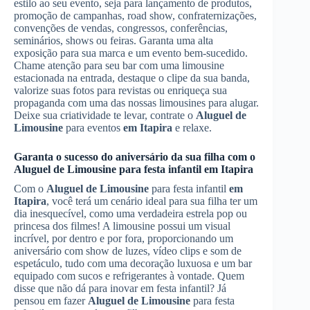
estilo ao seu evento, seja para lançamento de produtos,
promoção de campanhas, road show, confraternizações,
convenções de vendas, congressos, conferências,
seminários, shows ou feiras. Garanta uma alta
exposição para sua marca e um evento bem-sucedido.
Chame atenção para seu bar com uma limousine
estacionada na entrada, destaque o clipe da sua banda,
valorize suas fotos para revistas ou enriqueça sua
propaganda com uma das nossas limousines para alugar.
Deixe sua criatividade te levar, contrate o
Aluguel de
Limousine
para eventos
em Itapira
e relaxe.
Garanta o sucesso do aniversário da sua filha com o
Aluguel de Limousine
para festa infantil
em Itapira
Com o
Aluguel de Limousine
para festa infantil
em
Itapira
, você terá um cenário ideal para sua filha ter um
dia inesquecível, como uma verdadeira estrela pop ou
princesa dos filmes! A limousine possui um visual
incrível, por dentro e por fora, proporcionando um
aniversário com show de luzes, vídeo clips e som de
espetáculo, tudo com uma decoração luxuosa e um bar
equipado com sucos e refrigerantes à vontade. Quem
disse que não dá para inovar em festa infantil? Já
pensou em fazer
Aluguel de Limousine
para festa