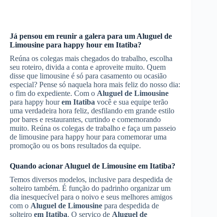
Já pensou em reunir a galera para um
Aluguel de
Limousine
para happy hour
em Itatiba
?
Reúna os colegas mais chegados do trabalho, escolha
seu roteiro, divida a conta e aproveite muito. Quem
disse que limousine é só para casamento ou ocasião
especial? Pense só naquela hora mais feliz do nosso dia:
o fim do expediente. Com o
Aluguel de Limousine
para happy hour
em Itatiba
você e sua equipe terão
uma verdadeira hora feliz, desfilando em grande estilo
por bares e restaurantes, curtindo e comemorando
muito. Reúna os colegas de trabalho e faça um passeio
de limousine para happy hour para comemorar uma
promoção ou os bons resultados da equipe.
Quando acionar
Aluguel de Limousine
em Itatiba
?
Temos diversos modelos, inclusive para despedida de
solteiro também. É função do padrinho organizar um
dia inesquecível para o noivo e seus melhores amigos
com o
Aluguel de Limousine
para despedida de
solteiro
em Itatiba
. O serviço de
Aluguel de