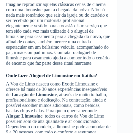
Imagine reproduzir aquelas clássicas cenas de cinema
com uma limousine para a chegada da noiva. Não há
nada mais romântico que sair da igreja ou do cartório e
ser recebido por um motorista profissional
elegantemente vestido para a ocasião. Um serviço que
tem sido cada vez mais utilizado é o aluguel de
limousine para casamento para a chegada do noivo, que
afinal de contas, também merece uma entrada
espetacular em um belíssimo veículo, acompanhado do
pai, irmãos ou padrinhos. Contratar o aluguel de
limusine para casamento ajuda a compor todo o cenário
de encanto que faz parte desse ritual marcante.
Onde fazer
Aluguel de Limousine
em Itatiba
?
A Vou de Limo nasceu como Exotic Limousine e
oferece há mais de 30 anos experiências inesquecíveis
de
Locação de Limousine
, através de muito trabalho,
profissionalismo e dedicação. Na contratação, ainda é
possível escolher mimos adicionais, como bebidas,
batatas chips e balas. Para quem quer saber onde
Alugar Limousine
, todos os carros da Vou de Limo
possuem som de alta qualidade e ar-condicionado.
Dependendo do modelo, a limousine pode acomodar de
9 a 20 pessoas, com todo o conforto e segurança,