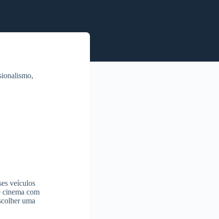
sionalismo,
ses veículos
de cinema com
scolher uma