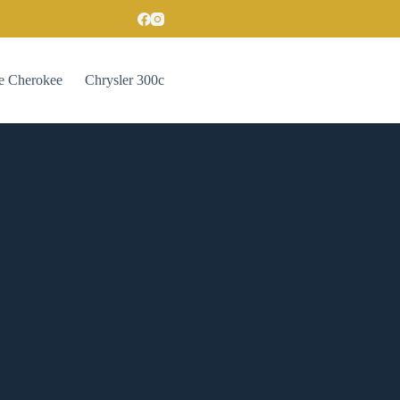
e Cherokee
Chrysler 300c