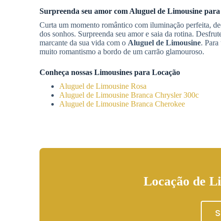
Surpreenda seu amor com
Aluguel de Limousine
para 
Curta um momento romântico com iluminação perfeita, deco
dos sonhos. Surpreenda seu amor e saia da rotina. Desfrut
marcante da sua vida com o
Aluguel de Limousine
. Para
muito romantismo a bordo de um carrão glamouroso.
Conheça nossas Limousines para Locação
Aluguel de Limousine Rosa
Aluguel de Limousine Branca Chrysler 300c
Aluguel de Limousine Branca Cherokee
Locação de L
S