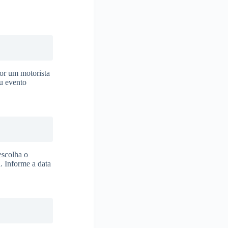
or um motorista
eu evento
escolha o
. Informe a data