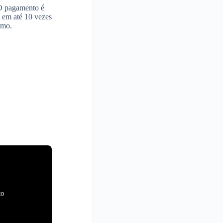
 O pagamento é
s em até 10 vezes
imo.
to