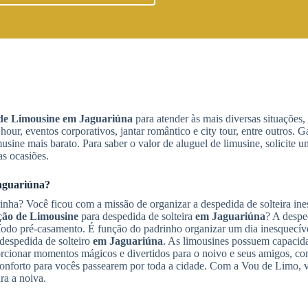
de Limousine
em Jaguariúna
para atender às mais diversas situações
hour, eventos corporativos, jantar romântico e city tour, entre outros. 
usine mais barato. Para saber o valor de aluguel de limusine, solicite
s ocasiões.
aguariúna
?
rinha? Você ficou com a missão de organizar a despedida de solteira in
ão de Limousine
para despedida de solteira
em Jaguariúna
? A despe
ríodo pré-casamento. É função do padrinho organizar um dia inesquecív
despedida de solteiro
em Jaguariúna
. As limousines possuem capacida
orcionar momentos mágicos e divertidos para o noivo e seus amigos, c
conforto para vocês passearem por toda a cidade. Com a Vou de Limo, 
ra a noiva.