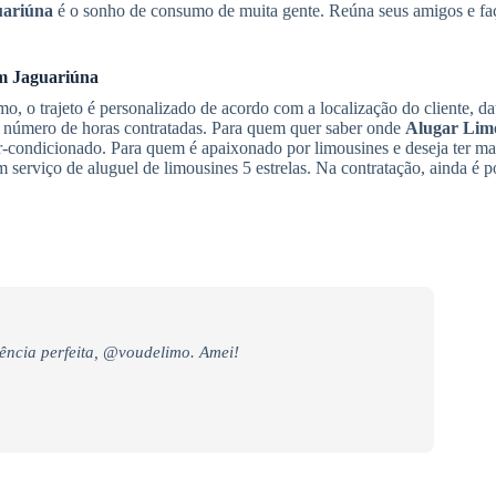
uariúna
é o sonho de consumo de muita gente. Reúna seus amigos e faç
m Jaguariúna
, o trajeto é personalizado de acordo com a localização do cliente, da
 o número de horas contratadas. Para quem quer saber onde
Alugar Lim
-condicionado. Para quem é apaixonado por limousines e deseja ter ma
erviço de aluguel de limousines 5 estrelas. Na contratação, ainda é po
ência perfeita, @voudelimo. Amei!