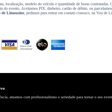
ta, localização, modelo do veículo e quantidade de horas contratadas.
ata do evento. Aceitamos PIX, dinheiro, cartão de débito, ou parcelamo
 de Limousine
, pedimos para entrar em contato conosco, na Vou de L
ivo
ncia, atuamos com profissionalismo e seriedade para tornar o seu even