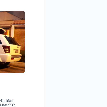
ela cidade
 infantis a