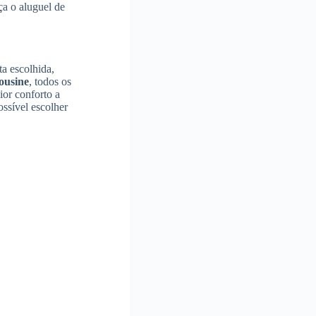
a o aluguel de
ta escolhida,
ousine
, todos os
ior conforto a
ssível escolher