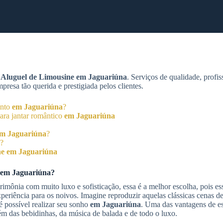
m
Aluguel de Limousine
em Jaguariúna
. Serviços de qualidade, profis
esa tão querida e prestigiada pelos clientes.
ento
em Jaguariúna
?
ara jantar romântico
em Jaguariúna
m Jaguariúna
?
?
ne
em Jaguariúna
em Jaguariúna
?
imônia com muito luxo e sofisticação, essa é a melhor escolha, pois es
eriência para os noivos. Imagine reproduzir aquelas clássicas cenas 
 possível realizar seu sonho
em Jaguariúna
. Uma das vantagens de e
ém das bebidinhas, da música de balada e de todo o luxo.