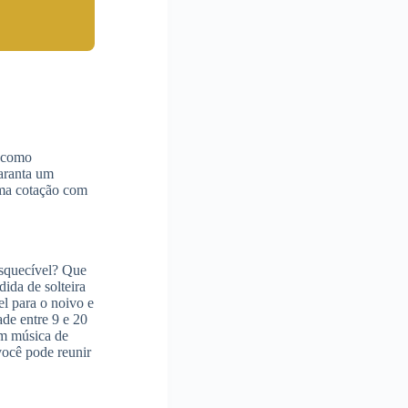
, como
Garanta um
 uma cotação com
esquecível? Que
dida de solteira
el para o noivo e
de entre 9 e 20
om música de
você pode reunir