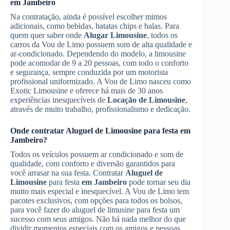
em Jambeiro
Na contratação, ainda é possível escolher mimos
adicionais, como bebidas, batatas chips e balas. Para
quem quer saber onde
Alugar Limousine
, todos os
carros da Vou de Limo possuem som de alta qualidade e
ar-condicionado. Dependendo do modelo, a limousine
pode acomodar de 9 a 20 pessoas, com todo o conforto
e segurança, sempre conduzida por um motorista
profissional uniformizado. A Vou de Limo nasceu como
Exotic Limousine e oferece há mais de 30 anos
experiências inesquecíveis de
Locação de Limousine
,
através de muito trabalho, profissionalismo e dedicação.
Onde contratar
Aluguel de Limousine
para festa
em
Jambeiro
?
Todos os veículos possuem ar condicionado e som de
qualidade, com conforto e diversão garantidos para
você arrasar na sua festa. Contratar
Aluguel de
Limousine
para festa
em Jambeiro
pode tornar seu dia
muito mais especial e inesquecível. A Vou de Limo tem
pacotes exclusivos, com opções para todos os bolsos,
para você fazer do aluguel de limusine para festa um
sucesso com seus amigos. Não há nada melhor do que
dividir momentos especiais com os amigos e pessoas