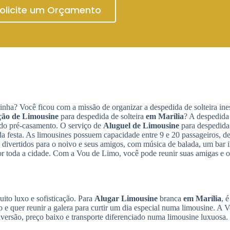
olicite um Orçamento
rinha? Você ficou com a missão de organizar a despedida de solteira in
ão de Limousine
para despedida de solteira
em Marília
? A despedida 
íodo pré-casamento. O serviço de
Aluguel de Limousine
para despedida 
da festa. As limousines possuem capacidade entre 9 e 20 passageiros, 
divertidos para o noivo e seus amigos, com música de balada, um bar 
or toda a cidade. Com a Vou de Limo, você pode reunir suas amigas e 
ito luxo e sofisticação. Para
Alugar Limousine
branca
em Marília
, é
 e quer reunir a galera para curtir um dia especial numa limousine. A
iversão, preço baixo e transporte diferenciado numa limousine luxuosa.