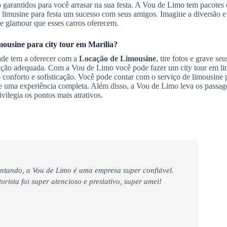
 garantidos para você arrasar na sua festa. A Vou de Limo tem pacotes
e limusine para festa um sucesso com seus amigos. Imagine a diversão e
e glamour que esses carros oferecem.
mousine
para city tour
em Marília
?
ade tem a oferecer com a
Locação de Limousine
, tire fotos e grave se
ização adequada. Com a Vou de Limo você pode fazer um city tour em l
onforto e sofisticação. Você pode contar com o serviço de limousine p
e uma experiência completa. Além disso, a Vou de Limo leva os passag
vilegia os pontos mais atrativos.
ntando, a Vou de Limo é uma empresa super confiável.
rista foi super atencioso e prestativo, super amei!