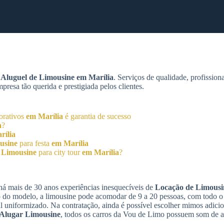
m
Aluguel de Limousine
em Marília
. Serviços de qualidade, profission
esa tão querida e prestigiada pelos clientes.
orativos
em Marília
é garantia de sucesso
a
?
rília
usine
para festa
em Marília
 Limousine
para city tour
em Marília
?
á mais de 30 anos experiências inesquecíveis de
Locação de Limousi
o do modelo, a limousine pode acomodar de 9 a 20 pessoas, com todo o
l uniformizado. Na contratação, ainda é possível escolher mimos adici
Alugar Limousine
, todos os carros da Vou de Limo possuem som de al