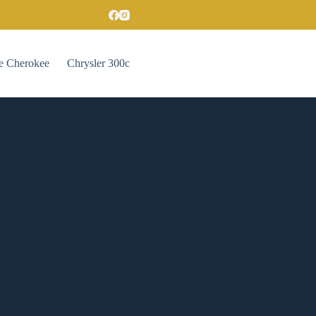
e Cherokee
Chrysler 300c