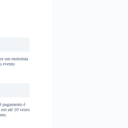
or um motorista
eu evento
 O pagamento é
s em até 10 vezes
imo.