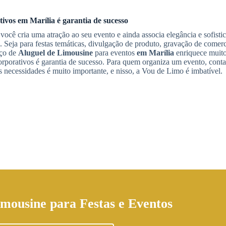
tivos
em Marília
é garantia de sucesso
 você cria uma atração ao seu evento e ainda associa elegância e sofisti
Seja para festas temáticas, divulgação de produto, gravação de comerc
iço de
Aluguel de Limousine
para eventos
em Marília
enriquece muito
corporativos é garantia de sucesso. Para quem organiza um evento, cont
as necessidades é muito importante, e nisso, a Vou de Limo é imbatível.
imousine
para Festas e Eventos