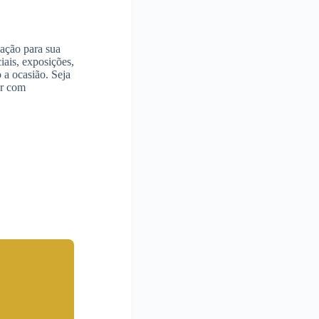
cação para sua
iais, exposições,
 a ocasião. Seja
ar com