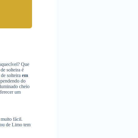
esquecível? Que
de solteira é
de solteira
em
dependendo do
iluminado cheio
oferecer um
 muito fácil.
 Vou de Limo tem