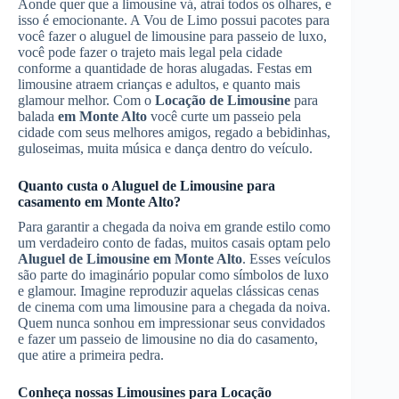
Aonde quer que a limousine vá, atrai todos os olhares, e
isso é emocionante. A Vou de Limo possui pacotes para
você fazer o aluguel de limousine para passeio de luxo,
você pode fazer o trajeto mais legal pela cidade
conforme a quantidade de horas alugadas. Festas em
limousine atraem crianças e adultos, e quanto mais
glamour melhor. Com o
Locação de Limousine
para
balada
em Monte Alto
você curte um passeio pela
cidade com seus melhores amigos, regado a bebidinhas,
guloseimas, muita música e dança dentro do veículo.
Quanto custa o
Aluguel de Limousine
para
casamento
em Monte Alto
?
Para garantir a chegada da noiva em grande estilo como
um verdadeiro conto de fadas, muitos casais optam pelo
Aluguel de Limousine
em Monte Alto
. Esses veículos
são parte do imaginário popular como símbolos de luxo
e glamour. Imagine reproduzir aquelas clássicas cenas
de cinema com uma limousine para a chegada da noiva.
Quem nunca sonhou em impressionar seus convidados
e fazer um passeio de limousine no dia do casamento,
que atire a primeira pedra.
Conheça nossas Limousines para Locação