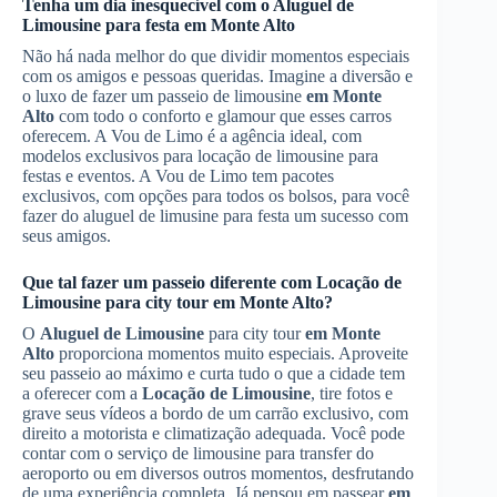
Tenha um dia inesquecível com o
Aluguel de
Limousine
para festa
em Monte Alto
Não há nada melhor do que dividir momentos especiais
com os amigos e pessoas queridas. Imagine a diversão e
o luxo de fazer um passeio de limousine
em Monte
Alto
com todo o conforto e glamour que esses carros
oferecem. A Vou de Limo é a agência ideal, com
modelos exclusivos para locação de limousine para
festas e eventos. A Vou de Limo tem pacotes
exclusivos, com opções para todos os bolsos, para você
fazer do aluguel de limusine para festa um sucesso com
seus amigos.
Que tal fazer um passeio diferente com
Locação de
Limousine
para city tour
em Monte Alto
?
O
Aluguel de Limousine
para city tour
em Monte
Alto
proporciona momentos muito especiais. Aproveite
seu passeio ao máximo e curta tudo o que a cidade tem
a oferecer com a
Locação de Limousine
, tire fotos e
grave seus vídeos a bordo de um carrão exclusivo, com
direito a motorista e climatização adequada. Você pode
contar com o serviço de limousine para transfer do
aeroporto ou em diversos outros momentos, desfrutando
de uma experiência completa. Já pensou em passear
em