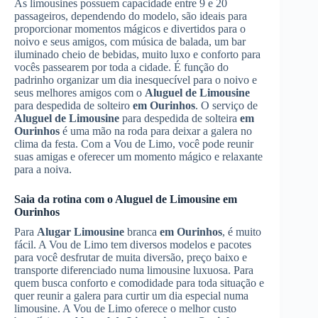
As limousines possuem capacidade entre 9 e 20
passageiros, dependendo do modelo, são ideais para
proporcionar momentos mágicos e divertidos para o
noivo e seus amigos, com música de balada, um bar
iluminado cheio de bebidas, muito luxo e conforto para
vocês passearem por toda a cidade. É função do
padrinho organizar um dia inesquecível para o noivo e
seus melhores amigos com o
Aluguel de Limousine
para despedida de solteiro
em Ourinhos
. O serviço de
Aluguel de Limousine
para despedida de solteira
em
Ourinhos
é uma mão na roda para deixar a galera no
clima da festa. Com a Vou de Limo, você pode reunir
suas amigas e oferecer um momento mágico e relaxante
para a noiva.
Saia da rotina com o
Aluguel de Limousine
em
Ourinhos
Para
Alugar Limousine
branca
em Ourinhos
, é muito
fácil. A Vou de Limo tem diversos modelos e pacotes
para você desfrutar de muita diversão, preço baixo e
transporte diferenciado numa limousine luxuosa. Para
quem busca conforto e comodidade para toda situação e
quer reunir a galera para curtir um dia especial numa
limousine. A Vou de Limo oferece o melhor custo