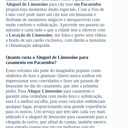
Aluguel de Limousine
para city tour
em Pacaembu
proporciona momentos muito especiais. Com a Vou de
Limo você pode fazer um city tour em limousine e
desfrutar de momentos mágicos e inesquecíveis com
muito conforto e sofisticação. Aproveite seu passeio ao
máximo e curta tudo o que a cidade tem a oferecer com
a
Locação de Limousine
, tire fotos e grave seus vídeos
a bordo de um carrão exclusivo, com direito a motorista
e climatização adequada.
Quanto custa o
Aluguel de Limousine
para
casamento
em Pacaembu
?
Esses veículos são parte do imaginário popular como
símbolos de luxo e glamour. Quem nunca sonhou em
impressionar seus convidados e fazer um passeio de
limousine no dia do casamento, que atire a primeira
pedra. Para
Alugar Limousine
para casamento e
garantir uma cerimônia com muito luxo e sofisticação,
essa é a melhor escolha, pois esses veículos embelezam
qualquer lugar, proporcionando uma grande experiência
para os noivos. Um serviço que tem sido cada vez mais
utilizado é o aluguel de limousine para casamento para a
chegada do noivo, que afinal de contas, também merece
uma entrada espetacular em um belíssimo veículo,