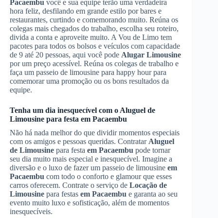
Pacaembu
você e sua equipe terão uma verdadeira
hora feliz, desfilando em grande estilo por bares e
restaurantes, curtindo e comemorando muito. Reúna os
colegas mais chegados do trabalho, escolha seu roteiro,
divida a conta e aproveite muito. A Vou de Limo tem
pacotes para todos os bolsos e veículos com capacidade
de 9 até 20 pessoas, aqui você pode
Alugar Limousine
por um preço acessível. Reúna os colegas de trabalho e
faça um passeio de limousine para happy hour para
comemorar uma promoção ou os bons resultados da
equipe.
Tenha um dia inesquecível com o
Aluguel de
Limousine
para festa
em Pacaembu
Não há nada melhor do que dividir momentos especiais
com os amigos e pessoas queridas. Contratar
Aluguel
de Limousine
para festa
em Pacaembu
pode tornar
seu dia muito mais especial e inesquecível. Imagine a
diversão e o luxo de fazer um passeio de limousine
em
Pacaembu
com todo o conforto e glamour que esses
carros oferecem. Contrate o serviço de
Locação de
Limousine
para festas
em Pacaembu
e garanta ao seu
evento muito luxo e sofisticação, além de momentos
inesquecíveis.