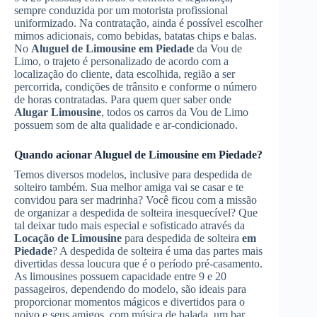
sempre conduzida por um motorista profissional
uniformizado. Na contratação, ainda é possível escolher
mimos adicionais, como bebidas, batatas chips e balas.
No
Aluguel de Limousine
em Piedade
da Vou de
Limo, o trajeto é personalizado de acordo com a
localização do cliente, data escolhida, região a ser
percorrida, condições de trânsito e conforme o número
de horas contratadas. Para quem quer saber onde
Alugar Limousine
, todos os carros da Vou de Limo
possuem som de alta qualidade e ar-condicionado.
Quando acionar
Aluguel de Limousine
em Piedade
?
Temos diversos modelos, inclusive para despedida de
solteiro também. Sua melhor amiga vai se casar e te
convidou para ser madrinha? Você ficou com a missão
de organizar a despedida de solteira inesquecível? Que
tal deixar tudo mais especial e sofisticado através da
Locação de Limousine
para despedida de solteira
em
Piedade
? A despedida de solteira é uma das partes mais
divertidas dessa loucura que é o período pré-casamento.
As limousines possuem capacidade entre 9 e 20
passageiros, dependendo do modelo, são ideais para
proporcionar momentos mágicos e divertidos para o
noivo e seus amigos, com música de balada, um bar