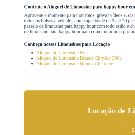
Contrate o
Aluguel de Limousine
para happy hour
em
Aproveite o momento para tirar fotos, gravar vídeos e, cla
todos os bolsos e veículos com capacidade de 9 até 20 pe
passeio de limousine para happy hour com todo estilo e c
de limousine para happy hour para comemorar uma promoç
Conheça nossas Limousines para Locação
Aluguel de Limousine Rosa
Aluguel de Limousine Branca Chrysler 300c
Aluguel de Limousine Branca Cherokee
Locação de L
S