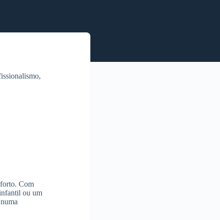
fissionalismo,
nforto. Com
infantil ou um
l numa