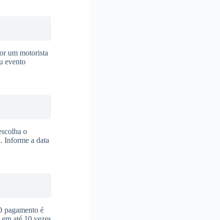
or um motorista
eu evento
escolha o
. Informe a data
 O pagamento é
s em até 10 vezes