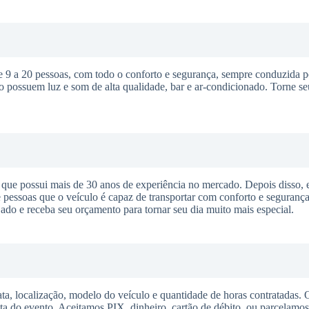
 a 20 pessoas, com todo o conforto e segurança, sempre conduzida p
o possuem luz e som de alta qualidade, bar e ar-condicionado. Torne s
ue possui mais de 30 anos de experiência no mercado. Depois disso, 
pessoas que o veículo é capaz de transportar com conforto e segurança
ejado e receba seu orçamento para tornar seu dia muito mais especial.
ta, localização, modelo do veículo e quantidade de horas contratadas.
ata do evento. Aceitamos PIX, dinheiro, cartão de débito, ou parcelamo