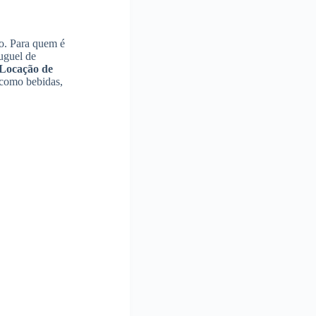
do. Para quem é
uguel de
Locação de
, como bebidas,