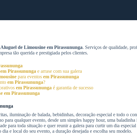
m
Aluguel de Limousine
em Pirassununga
. Serviços de qualidade, pro
esa tão querida e prestigiada pelos clientes.
rassununga
r
em Pirassununga
e arrase com sua galera
imousine
para eventos
em Pirassununga
ento
em Pirassununga
?
orativos
em Pirassununga
é garantia de sucesso
ne
em Pirassununga
ununga
itas, iluminação de balada, bebidinhas, decoração especial e todo o co
nho para qualquer evento, desde um simples happy hour, uma baladinha 
 para toda situação e quer reunir a galera para curtir um dia especia
dia e local do seu evento, a duração desejada e escolha seu modelo.