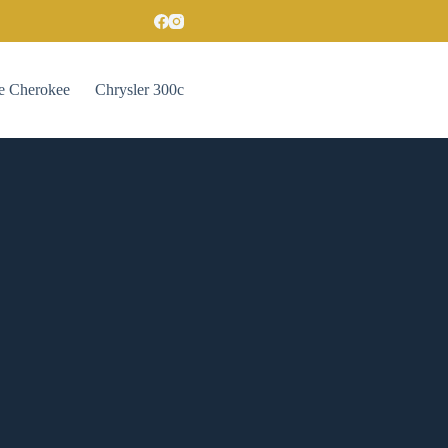
e Cherokee
Chrysler 300c