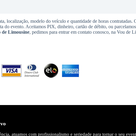
ta, localização, modelo do veículo e quantidade de horas contratadas.
ata do evento. Aceitamos PIX, dinheiro, cartão de débito, ou parcelamo
 de Limousine
, pedimos para entrar em contato conosco, na Vou de L
ivo
ncia, atuamos com profissionalismo e seriedade para tornar o seu even