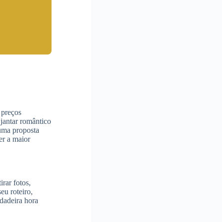
 preços
jantar romântico
guma proposta
er a maior
rar fotos,
eu roteiro,
dadeira hora