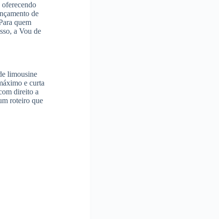
, oferecendo
lançamento de
 Para quem
isso, a Vou de
de limousine
máximo e curta
com direito a
um roteiro que