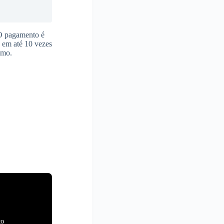
 O pagamento é
s em até 10 vezes
imo.
to