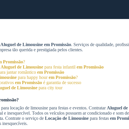
m
Aluguel de Limousine
em Promissão
. Serviços de qualidade, profiss
esa tão querida e prestigiada pelos clientes.
m Promissão
?
o
Aluguel de Limousine
para festa infantil
em Promissão
ara jantar romântico
em Promissão
imousine
para happy hour
em Promissão
?
orativos
em Promissão
é garantia de sucesso
uguel de Limousine
para city tour
romissão
?
para locação de limousine para festas e eventos. Contratar
Aluguel de
ial e inesquecível. Todos os veículos possuem ar condicionado e som d
sta. Contrate o serviço de
Locação de Limousine
para festas
em Promi
 inesquecíveis.