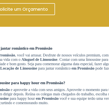
olicite um Orçamento
jantar romântico
em Promissão
romissão
, você vai arrasar. Desfrute de nossos veículos premium, com
sua vida com o
Aluguel de Limousine
. Contar com uma limousine para 
idade e bom gosto. Seja para comemorar alguma data especial, fazer al
a
Locação de Limousine
para jantar romântico
em Promissão
pode faz
ousine
para happy hour
em Promissão
?
missão
e aproveite a vida com seus amigos. Aproveite o momento para ti
em dirigir depois. Reúna os colegas mais chegados do trabalho, escolha s
usine
para happy hour
em Promissão
você e sua equipe terão uma ver
s, curtindo e comemorando muito.