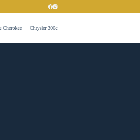
e Cherokee
Chrysler 300c