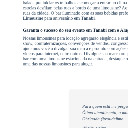
balada pra iniciar os trabalhos e começar a entrar no cli
estrelas desfilam pelas ruas a bordo de uma limousine? Aqu
ruas da cidade. O bar iluminado com as suas bebidas pre
Limousine
para aniversário
em Tanabi
.
Garanta o sucesso do seu evento
em Tanabi
com o
Alu
Nossas limousines para locação agregarão elegância e est
show, confraternizações, convenções de vendas, congresso
ajudamos você a divulgar sua marca e produto com ações de
vídeos para internet, entre outros. Divulgue sua marca o
bar com uma limousine estacionada na entrada, destaque o 
uma das nossas limousines para alugar.
Para quem está me pergu
Ótimo atendimento, o moto
Obrigada @voudelimo
@leila_veiga