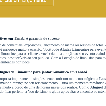
olicite um Orçamento
tivos
em Tanabi
é garantia de sucesso
o de comerciais, exposições, lançamento de marca ou sessões de fotos, 
i
enriquece muito a ocasião. Você pode
Alugar Limousine
para event
e limousine para os clientes, você cria uma atração ao seu evento e aind
ntos inesquecíveis ao seu público. Com a Locação de limousine para e
lembradas por todos.
luguel de Limousine
para jantar romântico
em Tanabi
proposta importante ou simplesmente curtir um momento mágico, a
Loc
 maior diferença no seu relacionamento. Curta um momento romântico
amore muito a bordo de uma de nossas naves dos sonhos. Com o
Aluguel d
tudo ficar perfeito, a Vou de Limo te ajuda aproveitar o encontro ao má