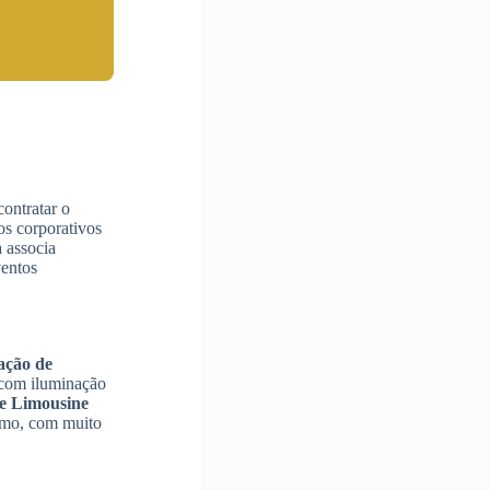
contratar o
os corporativos
a associa
ventos
ação de
 com iluminação
e Limousine
ximo, com muito