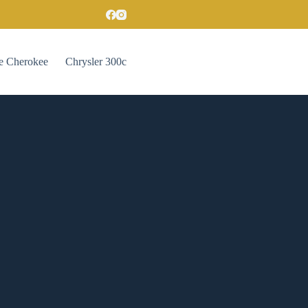
e Cherokee
Chrysler 300c