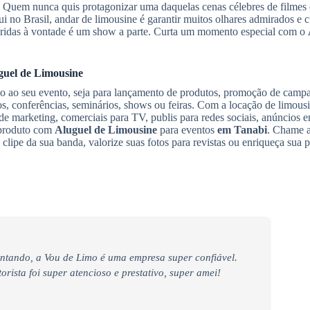
ma. Quem nunca quis protagonizar uma daquelas cenas célebres de filmes
i no Brasil, andar de limousine é garantir muitos olhares admirados e c
feridas à vontade é um show a parte. Curta um momento especial com o
guel de Limousine
ilo ao seu evento, seja para lançamento de produtos, promoção de camp
s, conferências, seminários, shows ou feiras. Com a locação de limousi
 marketing, comerciais para TV, publis para redes sociais, anúncios e
u produto com
Aluguel de Limousine
para eventos
em Tanabi
. Chame a
clipe da sua banda, valorize suas fotos para revistas ou enriqueça su
ntando, a Vou de Limo é uma empresa super confiável.
rista foi super atencioso e prestativo, super amei!