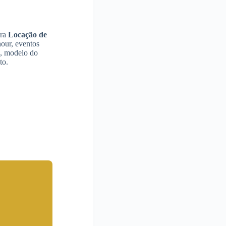
ara
Locação de
hour, eventos
o, modelo do
to.