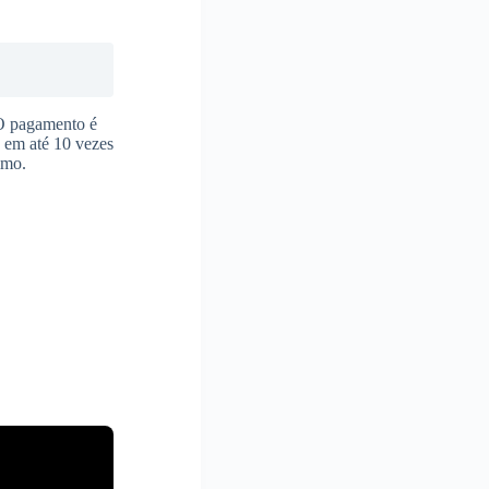
 O pagamento é
s em até 10 vezes
imo.