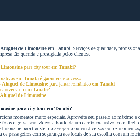
m
Aluguel de Limousine
em Tanabi
. Serviços de qualidade, profission
esa tão querida e prestigiada pelos clientes.
 Limousine
para city tour
em Tanabi
?
orativos
em Tanabi
é garantia de sucesso
o
Aluguel de Limousine
para jantar romântico
em Tanabi
u aniversário
em Tanabi
?
Aluguel de Limousine
mousine
para city tour
em Tanabi
?
ciona momentos muito especiais. Aproveite seu passeio ao máximo e c
re fotos e grave seus vídeos a bordo de um carrão exclusivo, com direito
 limousine para transfer do aeroporto ou em diversos outros momentos
 os passageiros com segurança aos locais de sua escolha com um roteir