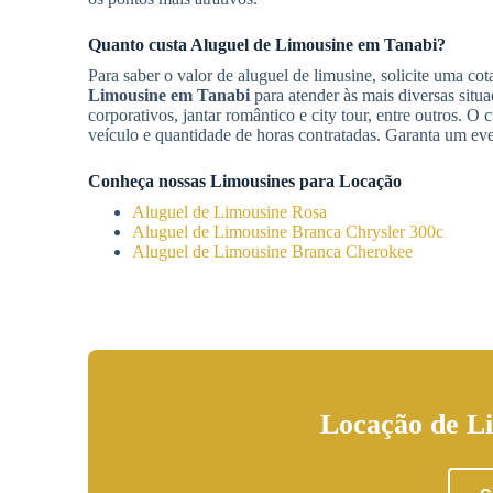
Quanto custa
Aluguel de Limousine
em Tanabi
?
Para saber o valor de aluguel de limusine, solicite uma 
Limousine
em Tanabi
para atender às mais diversas situ
corporativos, jantar romântico e city tour, entre outros. O 
veículo e quantidade de horas contratadas. Garanta um eve
Conheça nossas Limousines para Locação
Aluguel de Limousine Rosa
Aluguel de Limousine Branca Chrysler 300c
Aluguel de Limousine Branca Cherokee
Locação de L