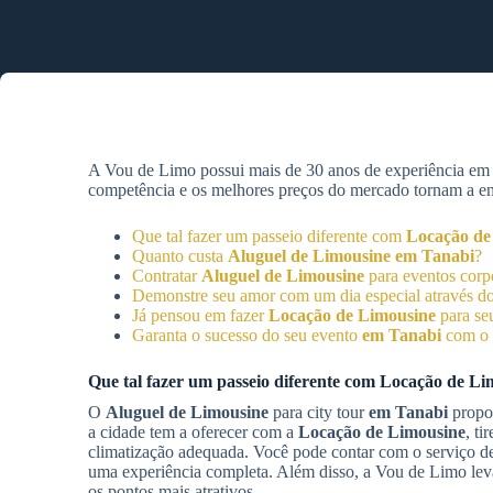
A Vou de Limo possui mais de 30 anos de experiência e
competência e os melhores preços do mercado tornam a empr
Que tal fazer um passeio diferente com
Locação de
Quanto custa
Aluguel de Limousine
em Tanabi
?
Contratar
Aluguel de Limousine
para eventos corp
Demonstre seu amor com um dia especial através d
Já pensou em fazer
Locação de Limousine
para se
Garanta o sucesso do seu evento
em Tanabi
com o
Que tal fazer um passeio diferente com
Locação de Li
O
Aluguel de Limousine
para city tour
em Tanabi
propor
a cidade tem a oferecer com a
Locação de Limousine
, ti
climatização adequada. Você pode contar com o serviço de
uma experiência completa. Além disso, a Vou de Limo leva
os pontos mais atrativos.