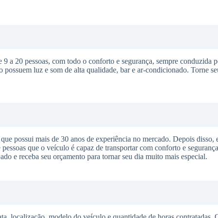
 a 20 pessoas, com todo o conforto e segurança, sempre conduzida p
o possuem luz e som de alta qualidade, bar e ar-condicionado. Torne s
ue possui mais de 30 anos de experiência no mercado. Depois disso, 
pessoas que o veículo é capaz de transportar com conforto e segurança
ejado e receba seu orçamento para tornar seu dia muito mais especial.
ta, localização, modelo do veículo e quantidade de horas contratadas.