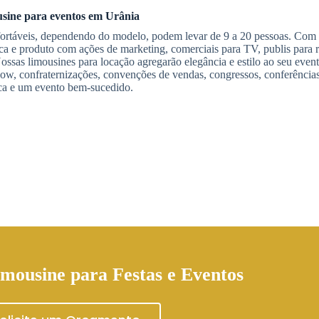
usine
para eventos
em Urânia
fortáveis, dependendo do modelo, podem levar de 9 a 20 pessoas. Com 
a e produto com ações de marketing, comerciais para TV, publis para r
Nossas limousines para locação agregarão elegância e estilo ao seu event
w, confraternizações, convenções de vendas, congressos, conferências
rca e um evento bem-sucedido.
imousine
para Festas e Eventos