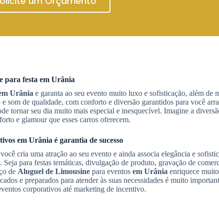
olicite um Orçamento
e
para festa
em Urânia
em Urânia
e garanta ao seu evento muito luxo e sofisticação, além de
e som de qualidade, com conforto e diversão garantidos para você arras
de tornar seu dia muito mais especial e inesquecível. Imagine a diversã
orto e glamour que esses carros oferecem.
tivos
em Urânia
é garantia de sucesso
 você cria uma atração ao seu evento e ainda associa elegância e sofisti
Seja para festas temáticas, divulgação de produto, gravação de comerc
iço de
Aluguel de Limousine
para eventos
em Urânia
enriquece muito 
cados e preparados para atender às suas necessidades é muito important
ventos corporativos até marketing de incentivo.