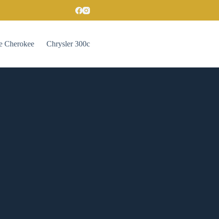
e Cherokee
Chrysler 300c