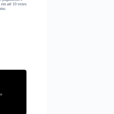
s em até 10 vezes
imo.
to