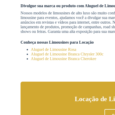
Divulgue sua marca ou produto com
Aluguel de Limo
Nossos modelos de limousines de alto luxo são muito con
limousine para eventos, ajudamos você a divulgar sua marc
anúncios em revistas e vídeos para internet, entre outros. 
lançamento de produtos, promoção de campanhas, road sho
shows ou feiras. Garanta uma alta exposição para sua ma
Conheça nossas Limousines para Locação
Aluguel de Limousine Rosa
Aluguel de Limousine Branca Chrysler 300c
Aluguel de Limousine Branca Cherokee
Locação de L