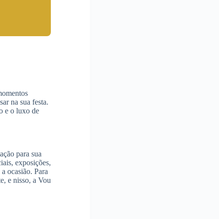
 momentos
ar na sua festa.
o e o luxo de
cação para sua
iais, exposições,
a ocasião. Para
e, e nisso, a Vou