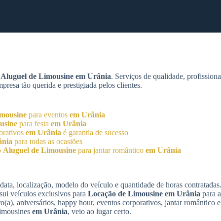
m
Aluguel de Limousine
em Urânia
. Serviços de qualidade, profission
esa tão querida e prestigiada pelos clientes.
imousine
para eventos
em Urânia
usine
para festa
em Urânia
orativos
em Urânia
é garantia de sucesso
ânia
para todas as ocasiões
o
Aluguel de Limousine
para jantar romântico
em Urânia
data, localização, modelo do veículo e quantidade de horas contratada
sui veículos exclusivos para
Locação de Limousine
em Urânia
para a
(a), aniversários, happy hour, eventos corporativos, jantar romântico e 
limousines
em Urânia
, veio ao lugar certo.