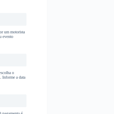
or um motorista
eu evento
escolha o
. Informe a data
 O pagamento é