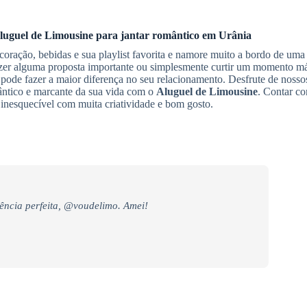
luguel de Limousine
para jantar romântico
em Urânia
ração, bebidas e sua playlist favorita e namore muito a bordo de uma
azer alguma proposta importante ou simplesmente curtir um momento má
pode fazer a maior diferença no seu relacionamento. Desfrute de nosso
ântico e marcante da sua vida com o
Aluguel de Limousine
. Contar c
 inesquecível com muita criatividade e bom gosto.
ência perfeita, @voudelimo. Amei!