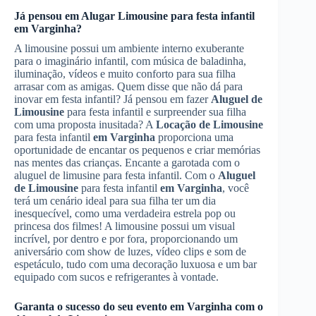
Já pensou em
Alugar Limousine
para festa infantil
em Varginha
?
A limousine possui um ambiente interno exuberante
para o imaginário infantil, com música de baladinha,
iluminação, vídeos e muito conforto para sua filha
arrasar com as amigas. Quem disse que não dá para
inovar em festa infantil? Já pensou em fazer
Aluguel de
Limousine
para festa infantil e surpreender sua filha
com uma proposta inusitada? A
Locação de Limousine
para festa infantil
em Varginha
proporciona uma
oportunidade de encantar os pequenos e criar memórias
nas mentes das crianças. Encante a garotada com o
aluguel de limusine para festa infantil. Com o
Aluguel
de Limousine
para festa infantil
em Varginha
, você
terá um cenário ideal para sua filha ter um dia
inesquecível, como uma verdadeira estrela pop ou
princesa dos filmes! A limousine possui um visual
incrível, por dentro e por fora, proporcionando um
aniversário com show de luzes, vídeo clips e som de
espetáculo, tudo com uma decoração luxuosa e um bar
equipado com sucos e refrigerantes à vontade.
Garanta o sucesso do seu evento
em Varginha
com o